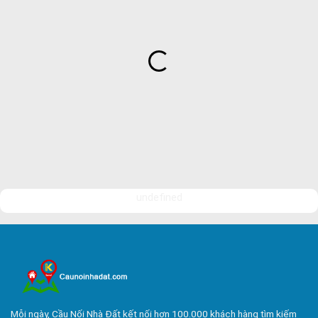
Bán Nhà Phố Tam Hòa
Bán Nhà Phố Tân Hạnh
Bán Nhà Phố Tân Vạn
Bán Nhà Phố Long Bình Tân
Bán Nhà Phố Bửu Hòa
Bán Nhà Phố An Bình
Bán Nhà Phố Phước Tân
Bán Nhà Phố Tam Phước
undefined
Bán Nhà Phố An Hòa
Bán Nhà Phố Hóa An
Bán Nhà Phố Hiệp Hòa
Bán Nhà Phố Xuân Trung
Bán Nhà Phố Suối Tre
Mỗi ngày, Cầu Nối Nhà Đất kết nối hơn 100.000 khách hàng tìm kiếm