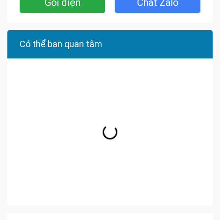
Gọi điện
Chat Zalo
Có thể bạn quan tâm
Bán Nhà Phố Long Thành
Bán Nhà Phố Tân Phong
Bán Nhà Phố Tân Biên
Bán Nhà Phố Hố Nai