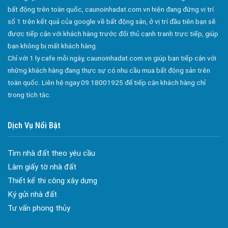
Bán Nhà Phố Bảo Quang
bất động trên toàn quốc, caunoinhadat.com.vn hiện đang đứng vị trí
số 1 trên kết quả của google về bất động sản, ở vị trí đầu tiên bạn sẽ
Bán Nhà Phố Bình Lộc
được tiếp cận với khách hàng trước đối thủ cạnh tranh trực tiếp, giúp
Bán Nhà Phố Phú Bình
bạn không bị mất khách hàng.
Bán Nhà Phố Xuân Lập
Chỉ với 1 ly cafe mỗi ngày, caunoinhadat.com.vn giúp bạn tiếp cận với
Đa dạng màu sắc cửa nhôm – Tối ưu màu sắc Kiến Trúc
những khách hàng đang thực sự có nhu cầu mua bất động sản trên
Bán Nhà Phố Bảo Vinh
Cửa nhôm chống gió mưa – Hiên ngang giữa thời tiết khắc
toàn quốc. Liên hệ ngay 09.18001925 để tiếp cận khách hàng chỉ
Bán Nhà Phố Xuân Tân
nghiệt
trong tích tắc.
Cửa nhôm kín nước kín khí – Bình yên với những tác nhân bên
Bán Nhà Phố Bàu Trâm
ngoài
Bán Nhà Phố Bàu Sen
Dịch Vụ Nổi Bật
Cửa nhôm cách âm – Sự yên bình trong nhịp sống hiện đại
Bán Nhà Phố Hàng Gòn
Cửa nhôm thông gió – Đưa sinh khí vào ngôi nhà của bạn
Tìm nhà đất theo yêu cầu
Bán Nhà Phố Định Quán
Cửa nhôm xếp trượt – Kết nối không gian sống
Làm giấy tờ nhà đất
Cửa nhôm trượt view lớn – Nâng tầm đẳng cấp sống
Bán Nhà Phố Phú Lợi
Thiết kế thi công xây dựng
Cửa sổ trượt đứng – Điểm nhấn sáng tạo trong kiến trúc
Bán Nhà Phố Phú Vinh
Ký gửi nhà đất
Cửa thép vân gỗ Nhật Bản – Mảnh ghép cho phong cách kiến
Bán Nhà Phố Phú Tân
Tư vấn phong thủy
trúc hiện đại
Bán Nhà Phố Thanh Sơn
spa biên hòa