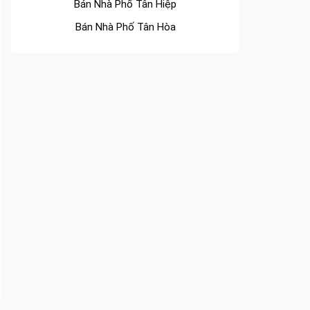
Bán Nhà Phố Tân Hòa
Bán Nhà Phố Tân Tiến
Bán Nhà Phố Bửu Long
Bán Nhà Phố Trung Dũng
Bán Nhà Phố Thống Nhất
Bán Nhà Phố Tân Mai
Bán Nhà Phố Quang Vinh
Bán Nhà Phố Long Bình
Bán Nhà Phố Tam Hiệp
Bán Nhà Phố Bình Đa
Bán Nhà Phố Thanh Bình
Bán Nhà Phố Quyết Thắng
Bán Nhà Phố Hòa Bình
Bán Nhà Phố Tam Hòa