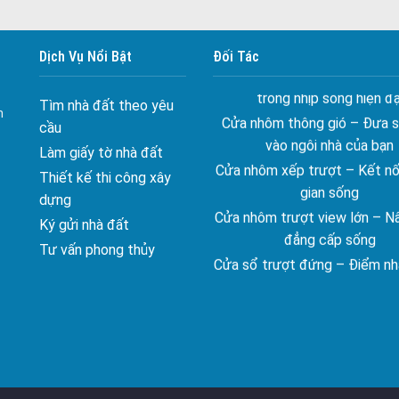
Cửa nhôm kín nước kín khí – 
với những tác nhân bên n
Cửa nhôm cách âm – Sự yên
Dịch Vụ Nổi Bật
Đối Tác
trong nhịp sống hiện đạ
Cửa nhôm thông gió – Đưa si
Tìm nhà đất theo yêu
h
vào ngôi nhà của bạn
cầu
Cửa nhôm xếp trượt – Kết nố
Làm giấy tờ nhà đất
gian sống
Thiết kế thi công xây
Cửa nhôm trượt view lớn – N
dựng
đẳng cấp sống
Ký gửi nhà đất
Cửa sổ trượt đứng – Điểm nh
Tư vấn phong thủy
tạo trong kiến trúc
Cửa thép vân gỗ Nhật Bản 
ghép cho phong cách kiến tr
đại
spa biên hòa
Spa chăm sóc da mặt tại bi