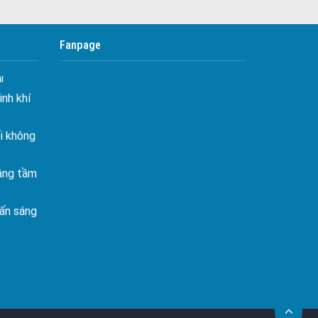
Bình yên
Bán Nhà Phố Bình Lộc
goài
Bán Nhà Phố Phú Bình
 bình
Fanpage
Bán Nhà Phố Xuân Lập
i
Bán Nhà Phố Bảo Vinh
nh khí
Bán Nhà Phố Xuân Tân
i không
Bán Nhà Phố Bàu Trâm
Bán Nhà Phố Bàu Sen
âng tầm
Bán Nhà Phố Hàng Gòn
ấn sáng
Bán Nhà Phố Định Quán
Bán Nhà Phố Phú Lợi
– Mảnh
Bán Nhà Phố Phú Vinh
úc hiện
Bán Nhà Phố Phú Tân
Bán Nhà Phố Thanh Sơn
ên hòa
Bán Nhà Phố Gia Canh