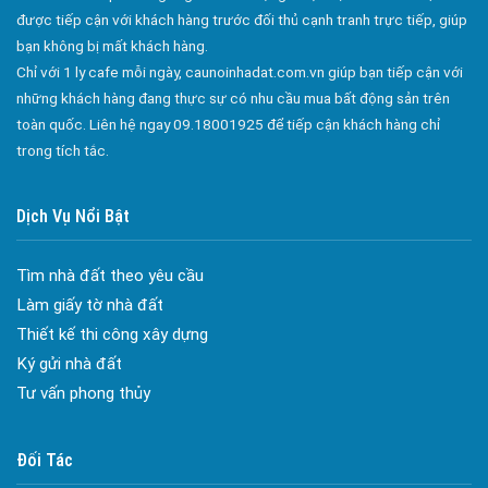
Bán Nhà Phố An Hòa
được tiếp cận với khách hàng trước đối thủ cạnh tranh trực tiếp, giúp
Bán Nhà Phố Hóa An
bạn không bị mất khách hàng.
Chỉ với 1 ly cafe mỗi ngày, caunoinhadat.com.vn giúp bạn tiếp cận với
Bán Nhà Phố Hiệp Hòa
những khách hàng đang thực sự có nhu cầu mua bất động sản trên
Bán Nhà Phố Xuân Trung
toàn quốc. Liên hệ ngay 09.18001925 để tiếp cận khách hàng chỉ
trong tích tắc.
Bán Nhà Phố Suối Tre
Bán Nhà Phố Bảo Quang
Dịch Vụ Nổi Bật
Bán Nhà Phố Bình Lộc
Bán Nhà Phố Phú Bình
Tìm nhà đất theo yêu cầu
Đa dạng màu sắc cửa nhôm – Tối ưu màu sắc Kiến Trúc
Bán Nhà Phố Xuân Lập
Làm giấy tờ nhà đất
Cửa nhôm chống gió mưa – Hiên ngang giữa thời tiết khắc
Bán Nhà Phố Bảo Vinh
Thiết kế thi công xây dựng
nghiệt
Ký gửi nhà đất
Bán Nhà Phố Xuân Tân
Cửa nhôm kín nước kín khí – Bình yên với những tác nhân bên
Tư vấn phong thủy
ngoài
Bán Nhà Phố Bàu Trâm
Cửa nhôm cách âm – Sự yên bình trong nhịp sống hiện đại
Bán Nhà Phố Bàu Sen
Đối Tác
Cửa nhôm thông gió – Đưa sinh khí vào ngôi nhà của bạn
Bán Nhà Phố Hàng Gòn