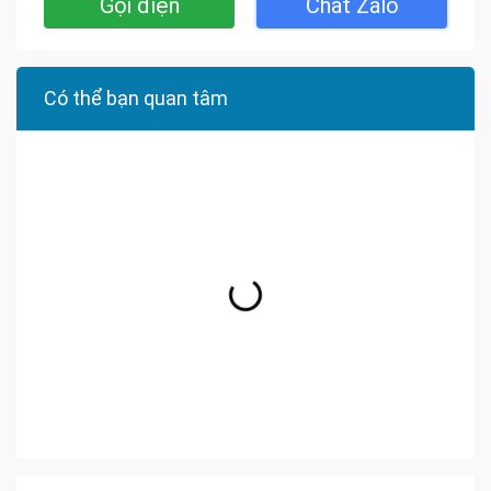
Gọi điện
Chat Zalo
Có thể bạn quan tâm
Bán Nhà Phố Long Thành
Bán Nhà Phố Tân Phong
Bán Nhà Phố Tân Biên
Bán Nhà Phố Hố Nai