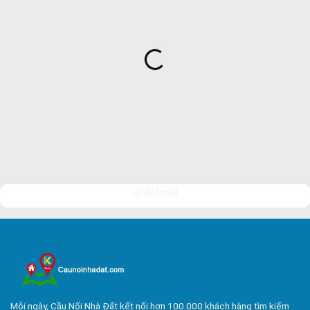
Bán Nhà Phố Hòa Bình
Bán Nhà Phố Tam Hòa
Bán Nhà Phố Tân Hạnh
Bán Nhà Phố Tân Vạn
Bán Nhà Phố Long Bình Tân
Bán Nhà Phố Bửu Hòa
Bán Nhà Phố An Bình
Bán Nhà Phố Phước Tân
Bán Nhà Phố Tam Phước
undefined
Bán Nhà Phố An Hòa
Bán Nhà Phố Hóa An
Bán Nhà Phố Hiệp Hòa
Bán Nhà Phố Xuân Trung
Bán Nhà Phố Suối Tre
Mỗi ngày, Cầu Nối Nhà Đất kết nối hơn 100.000 khách hàng tìm kiếm