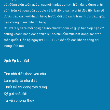
Bán Nhà Phố Bảo Quang
bất động trên toàn quốc, caunoinhadat.com.vn hiện đang đứng vị trí
số 1 trên kết quả của google về bất động sản, ở vị trí đầu tiên bạn sẽ
Bán Nhà Phố Bình Lộc
được tiếp cận với khách hàng trước đối thủ cạnh tranh trực tiếp, giúp
Bán Nhà Phố Phú Bình
bạn không bị mất khách hàng.
Chỉ với 1 ly cafe mỗi ngày, caunoinhadat.com.vn giúp bạn tiếp cận với
Bán Nhà Phố Xuân Lập
Đa dạng màu sắc cửa nhôm – Tối ưu màu sắc Kiến Trúc
những khách hàng đang thực sự có nhu cầu mua bất động sản trên
Bán Nhà Phố Bảo Vinh
Cửa nhôm chống gió mưa – Hiên ngang giữa thời tiết khắc
toàn quốc. Liên hệ ngay 09.18001925 để tiếp cận khách hàng chỉ
Bán Nhà Phố Xuân Tân
nghiệt
trong tích tắc.
Cửa nhôm kín nước kín khí – Bình yên với những tác nhân bên
Bán Nhà Phố Bàu Trâm
ngoài
Dịch Vụ Nổi Bật
Bán Nhà Phố Bàu Sen
Cửa nhôm cách âm – Sự yên bình trong nhịp sống hiện đại
Bán Nhà Phố Hàng Gòn
Cửa nhôm thông gió – Đưa sinh khí vào ngôi nhà của bạn
Tìm nhà đất theo yêu cầu
Bán Nhà Phố Định Quán
Cửa nhôm xếp trượt – Kết nối không gian sống
Làm giấy tờ nhà đất
Cửa nhôm trượt view lớn – Nâng tầm đẳng cấp sống
Bán Nhà Phố Phú Lợi
Thiết kế thi công xây dựng
Cửa sổ trượt đứng – Điểm nhấn sáng tạo trong kiến trúc
Bán Nhà Phố Phú Vinh
Ký gửi nhà đất
Cửa thép vân gỗ Nhật Bản – Mảnh ghép cho phong cách kiến
Tư vấn phong thủy
Bán Nhà Phố Phú Tân
trúc hiện đại
Bán Nhà Phố Thanh Sơn