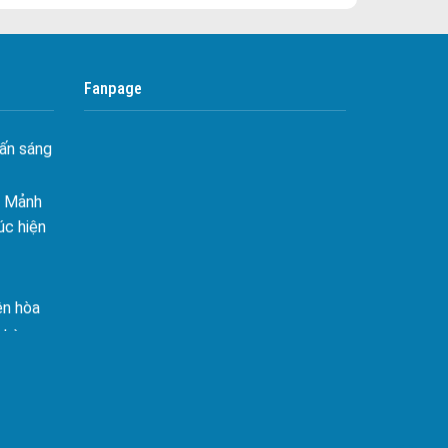
Bán Nhà Phố Bàu Sen
i không
Bán Nhà Phố Hàng Gòn
âng tầm
Bán Nhà Phố Định Quán
Fanpage
Bán Nhà Phố Phú Lợi
ấn sáng
Bán Nhà Phố Phú Vinh
– Mảnh
Bán Nhà Phố Phú Tân
úc hiện
Bán Nhà Phố Thanh Sơn
Bán Nhà Phố Gia Canh
Bán Nhà Phố La Ngà
ên hòa
 hòa
Bán Nhà Phố Ngọc Định
ên hòa
Bán Nhà Phố Phú Hòa
hòa
Bán Nhà Phố An Phước
Bán Nhà Phố Suối Nho
ạch
Bán Nhà Phố Phú Túc
tại nhơn