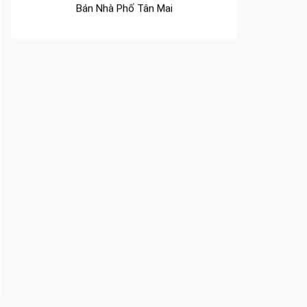
Bán Nhà Phố Quang Vinh
Bán Nhà Phố Long Bình
Bán Nhà Phố Tam Hiệp
Bán Nhà Phố Bình Đa
Bán Nhà Phố Thanh Bình
Bán Nhà Phố Quyết Thắng
Bán Nhà Phố Hòa Bình
Bán Nhà Phố Tam Hòa
Bán Nhà Phố Tân Hạnh
Bán Nhà Phố Tân Vạn
Bán Nhà Phố Long Bình Tân
Bán Nhà Phố Bửu Hòa
Bán Nhà Phố An Bình
Bán Nhà Phố Phước Tân