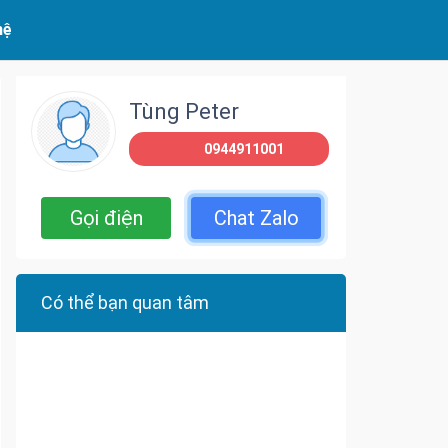
hệ
Tùng Peter
0944911001
Gọi điện
Chat Zalo
Có thể bạn quan tâm