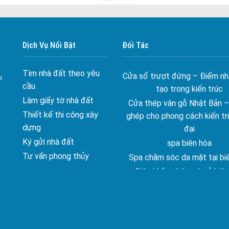
Cửa nhôm xếp trượt – Kết nố
gian sống
Cửa nhôm trượt view lớn – N
Dịch Vụ Nổi Bật
Đối Tác
đẳng cấp sống
Cửa sổ trượt đứng – Điểm nh
Tìm nhà đất theo yêu
tạo trong kiến trúc
h
cầu
Cửa thép vân gỗ Nhật Bản 
Làm giấy tờ nhà đất
ghép cho phong cách kiến tr
đại
Thiết kế thi công xây
dựng
spa biên hòa
Ký gửi nhà đất
Spa chăm sóc da mặt tại bi
Tư vấn phong thủy
Điêu khắc chân mày ở biên
Dịch vụ phun chân mày ở bi
Dịch vụ phun môi ở biên 
Biển số nhà nhôm đúc
Công ty vận tải ở nhơn tr
Dịch vụ vận chuyển hàng hóa 