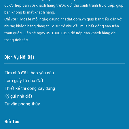
Bán Nhà Phố An Hòa
được tiếp cận với khách hàng trước đối thủ cạnh tranh trực tiếp, giúp
Bán Nhà Phố Hóa An
bạn không bị mất khách hàng.
Chỉ với 1 ly cafe mỗi ngày, caunoinhadat.com.vn giúp bạn tiếp cận với
Bán Nhà Phố Hiệp Hòa
những khách hàng đang thực sự có nhu cầu mua bất động sản trên
Bán Nhà Phố Xuân Trung
toàn quốc. Liên hệ ngay 09.18001925 để tiếp cận khách hàng chỉ
Bán Nhà Phố Suối Tre
trong tích tắc.
Bán Nhà Phố Bảo Quang
Dịch Vụ Nổi Bật
Bán Nhà Phố Bình Lộc
Bán Nhà Phố Phú Bình
Tìm nhà đất theo yêu cầu
Đa dạng màu sắc cửa nhôm – Tối ưu màu sắc Kiến Trúc
Bán Nhà Phố Xuân Lập
Làm giấy tờ nhà đất
Cửa nhôm chống gió mưa – Hiên ngang giữa thời tiết khắc
Bán Nhà Phố Bảo Vinh
Thiết kế thi công xây dựng
nghiệt
Ký gửi nhà đất
Bán Nhà Phố Xuân Tân
Cửa nhôm kín nước kín khí – Bình yên với những tác nhân bên
Tư vấn phong thủy
ngoài
Bán Nhà Phố Bàu Trâm
Cửa nhôm cách âm – Sự yên bình trong nhịp sống hiện đại
Bán Nhà Phố Bàu Sen
Cửa nhôm thông gió – Đưa sinh khí vào ngôi nhà của bạn
Đối Tác
Bán Nhà Phố Hàng Gòn
Cửa nhôm xếp trượt – Kết nối không gian sống