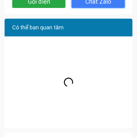
Gọi điện
Chat Zalo
Có thể bạn quan tâm
Bán Nhà Phố Long Thành
Bán Nhà Phố Tân Phong
Bán Nhà Phố Tân Biên
Bán Nhà Phố Hố Nai