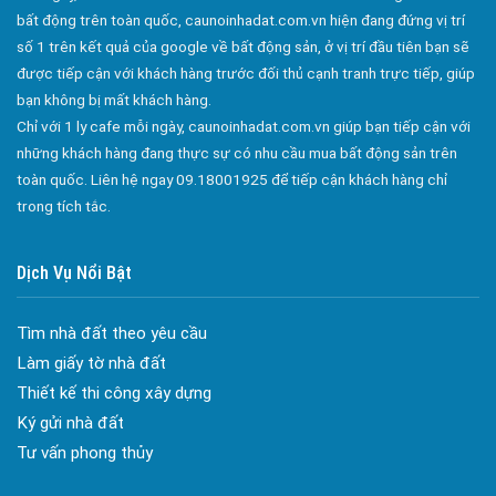
bất động trên toàn quốc, caunoinhadat.com.vn hiện đang đứng vị trí
Bán Nhà Phố Bảo Quang
số 1 trên kết quả của google về bất động sản, ở vị trí đầu tiên bạn sẽ
Bán Nhà Phố Bình Lộc
được tiếp cận với khách hàng trước đối thủ cạnh tranh trực tiếp, giúp
Bán Nhà Phố Phú Bình
bạn không bị mất khách hàng.
Chỉ với 1 ly cafe mỗi ngày, caunoinhadat.com.vn giúp bạn tiếp cận với
Bán Nhà Phố Xuân Lập
những khách hàng đang thực sự có nhu cầu mua bất động sản trên
Đa dạng màu sắc cửa nhôm – Tối ưu màu sắc Kiến Trúc
Bán Nhà Phố Bảo Vinh
toàn quốc. Liên hệ ngay 09.18001925 để tiếp cận khách hàng chỉ
Cửa nhôm chống gió mưa – Hiên ngang giữa thời tiết khắc
trong tích tắc.
Bán Nhà Phố Xuân Tân
nghiệt
Cửa nhôm kín nước kín khí – Bình yên với những tác nhân bên
Bán Nhà Phố Bàu Trâm
ngoài
Dịch Vụ Nổi Bật
Bán Nhà Phố Bàu Sen
Cửa nhôm cách âm – Sự yên bình trong nhịp sống hiện đại
Bán Nhà Phố Hàng Gòn
Cửa nhôm thông gió – Đưa sinh khí vào ngôi nhà của bạn
Tìm nhà đất theo yêu cầu
Bán Nhà Phố Định Quán
Cửa nhôm xếp trượt – Kết nối không gian sống
Làm giấy tờ nhà đất
Cửa nhôm trượt view lớn – Nâng tầm đẳng cấp sống
Bán Nhà Phố Phú Lợi
Thiết kế thi công xây dựng
Cửa sổ trượt đứng – Điểm nhấn sáng tạo trong kiến trúc
Ký gửi nhà đất
Bán Nhà Phố Phú Vinh
Cửa thép vân gỗ Nhật Bản – Mảnh ghép cho phong cách kiến
Tư vấn phong thủy
Bán Nhà Phố Phú Tân
trúc hiện đại